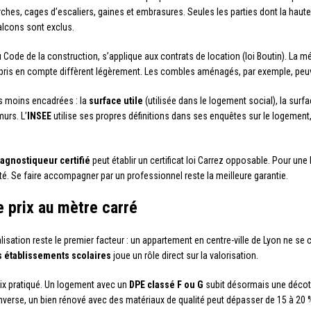
ches, cages d’escaliers, gaines et embrasures. Seules les parties dont la hau
alcons sont exclus.
 du Code de la construction, s’applique aux contrats de location (loi Boutin). La m
ris en compte diffèrent légèrement. Les combles aménagés, par exemple, peuvent
s moins encadrées : la
surface utile
(utilisée dans le logement social), la surf
murs. L’
INSEE
utilise ses propres définitions dans ses enquêtes sur le logement
agnostiqueur certifié
peut établir un certificat loi Carrez opposable. Pour une 
é. Se faire accompagner par un professionnel reste la meilleure garantie.
le prix au mètre carré
lisation reste le premier facteur : un appartement en centre-ville de Lyon ne se
s établissements scolaires
joue un rôle direct sur la valorisation.
prix pratiqué. Un logement avec un
DPE classé F ou G
subit désormais une décote
nverse, un bien rénové avec des matériaux de qualité peut dépasser de 15 à 20 