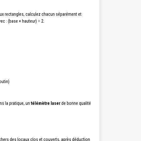
deux rectangles, calculez chacun séparément et
vec : (base × hauteur) ÷ 2.
outin)
ns la pratique, un
télémètre laser
de bonne qualité
nchers des locaux clos et couverts, après déduction