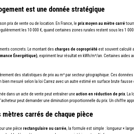
logement est une donnée stratégique
on prix de vente ou de location. En France, le
prix moyen au mètre carré
tour
égulièrement les 10 000 €, quand certaines zones rurales restent sous les 1 00
.
léments concrets. Le montant des
charges de copropriété
est souvent calculé a
ormance Énergétique)
, expriment leur résultat en kWh/m²/an. Certaines aides
ièrement des statistiques de prix au m² par secteur géographique. Ces données 
bien mesuré selon la loi Carrez avec un autre estimé en surface brute fausse
nnée dans un acte de vente peut entraîner une
action en réduction de prix
. La 
e, l’acheteur peut demander une diminution proportionnelle du prix. Un chiffre ap
s mètres carrés de chaque pièce
Pour une pièce
rectangulaire ou carrée
, la formule est simple : longueur × lar