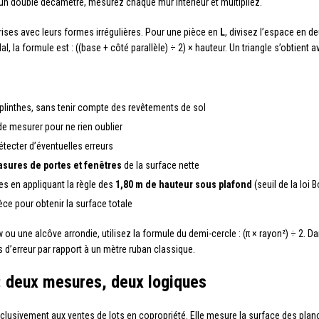
un double décamètre, mesurez chaque mur intérieur et multipliez.
ises avec leurs formes irrégulières. Pour une pièce en
L
, divisez l’espace en 
, la formule est : ((base + côté parallèle) ÷ 2) × hauteur. Un triangle s’obtient a
 plinthes, sans tenir compte des revêtements de sol
e mesurer pour ne rien oublier
tecter d’éventuelles erreurs
asures de portes et fenêtres
de la surface nette
s en appliquant la règle des
1,80 m de hauteur sous plafond
(seuil de la loi B
èce pour obtenir la surface totale
une alcôve arrondie, utilisez la formule du demi-cercle : (π × rayon²) ÷ 2. Da
 d’erreur par rapport à un mètre ruban classique.
 : deux mesures, deux logiques
exclusivement aux ventes de lots en copropriété. Elle mesure la surface des pla