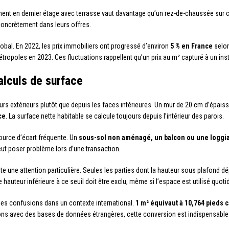
ement en dernier étage avec terrasse vaut davantage qu’un rez-de-chaussée sur 
 concrètement dans leurs offres.
lobal. En 2022, les prix immobiliers ont progressé d’environ
5 % en France
selon
ropoles en 2023. Ces fluctuations rappellent qu’un prix au m² capturé à un ins
alculs de surface
rs extérieurs plutôt que depuis les faces intérieures. Un mur de 20 cm d’épaiss
ce
. La surface nette habitable se calcule toujours depuis l’intérieur des parois.
source d’écart fréquente. Un
sous-sol non aménagé, un balcon ou une loggi
peut poser problème lors d’une transaction.
te une attention particulière. Seules les parties dont la hauteur sous plafond d
teur inférieure à ce seuil doit être exclu, même si l’espace est utilisé quot
 des confusions dans un contexte international.
1 m² équivaut à 10,764 pieds 
sons avec des bases de données étrangères, cette conversion est indispensable p