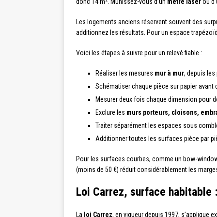
donc 14 m². Munissez-vous d’un
mètre laser
ou d’
Les logements anciens réservent souvent des surpr
additionnez les résultats. Pour un espace trapézoïdal
Voici les étapes à suivre pour un relevé fiable :
Réaliser les mesures
mur à mur
, depuis les
Schématiser chaque pièce sur papier avant d
Mesurer deux fois chaque dimension pour dé
Exclure les
murs porteurs, cloisons, embr
Traiter séparément les espaces sous comble
Additionner toutes les surfaces pièce par pi
Pour les surfaces courbes, comme un bow-window ou 
(moins de 50 €) réduit considérablement les marges
Loi Carrez, surface habitable
La
loi Carrez
, en vigueur depuis 1997, s’applique 