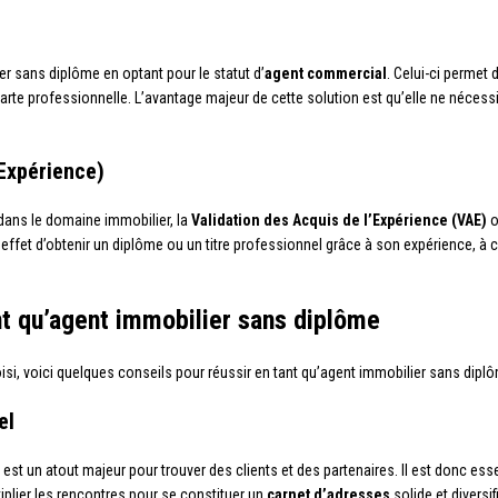
er sans diplôme en optant pour le statut d’
agent commercial
. Celui-ci permet 
 carte professionnelle. L’avantage majeur de cette solution est qu’elle ne nécess
’Expérience)
 dans le domaine immobilier, la
Validation des Acquis de l’Expérience (VAE)
o
effet d’obtenir un diplôme ou un titre professionnel grâce à son expérience, à co
nt qu’agent immobilier sans diplôme
si, voici quelques conseils pour réussir en tant qu’agent immobilier sans diplô
el
est un atout majeur pour trouver des clients et des partenaires. Il est donc ess
iplier les rencontres pour se constituer un
carnet d’adresses
solide et diversif