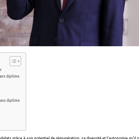
r
sans diplôme
 sans diplôme
idats grâce à son potentiel de rémunération, sa diversité et l’autonomie qu’il o